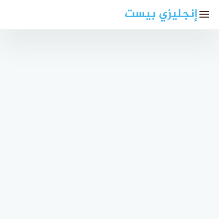
لتجاوز
إنجليزي بيست
لى
لمحتوى