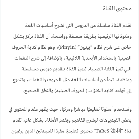
محتوى القناة
تقدم القناة سلسلة من الدروس التي تشرح أساسيات اللغة
ومكوناتها الرئيسية بطريقة مبسطة وواضحة. أن القناة تركز بشكل
خاص على شرح نظام “بينيين” (Pinyin)، وهو نظام كتابة الحروف
الصينية باستخدام الأبجدية اللاتينية، بالإضافة إلى شرح النغمات
التي تميز اللغة الصينية. تتميز القناة بتقديم دروس متسلسلة
ومنظمة، تبدأ من أساسيات اللغة مثل الحروف والنغمات، وتتدرج
إلى قواعد كتابة الخنزات (الحروف الصينية) والنطق الصحيح.
وتستخدم أسلوبًا تعليميًا مباشرًا ومرئيًا، حيث يظهر مقدم المحتوى في
بعض الفيديوهات ليشرح المفاهيم ويقدم الأمثلة. بشكل عام، تقدم
قناة “FaReS 法利” محتوى تعليميًا مفيدًا للمبتدئين الذين يرغبون