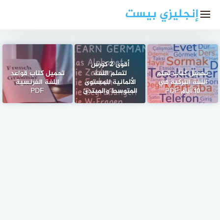
لتجاوز
إنجليزي بيست
لى
لمحتوى
أقوى 2 كورس
تحميل كتاب تعلم
لتعلم اللغة
تحميل كتاب قواعد
اللغة التركية في
الألمانية للمستوى
اللغة الفرنسية
10 أيام PDF
المتوسط والمبتدئ
PDF