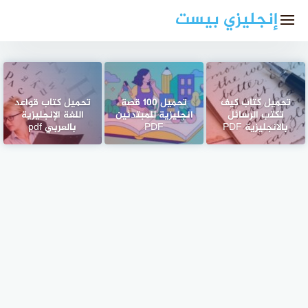
لتجاوز
إنجليزي بيست
لى
لمحتوى
تحميل كتاب كيف
تحميل 100 قصة
تحميل كتاب قواعد
تكتب الرسائل
انجليزية للمبتدئين
اللغة الإنجليزية
بالانجليزية PDF
PDF
بالعربي pdf