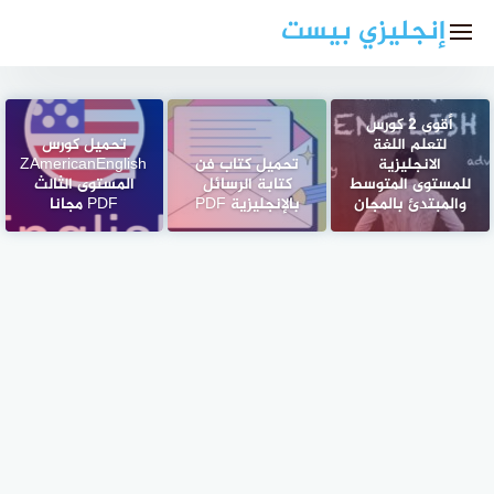
لتجاوز
إنجليزي بيست
لى
لمحتوى
أقوى 2 كورس
لتعلم اللغة
تحميل كورس
الانجليزية
تحميل كتاب فن
ZAmericanEnglish
للمستوى المتوسط
كتابة الرسائل
المستوى الثالث
والمبتدئ بالمجان
بالإنجليزية PDF
PDF مجانا