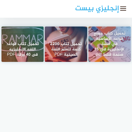
لتجاوز
إنجليزي بيست
لى
لمحتوى
تحميل كتاب جميع
قواعد الأساسية
في اللغة
تحميل كتاب 2200
تحميل كتاب قواعد
الإنجليزية في 15
كلمة لتعلم اللغة
اللغه الانجليزيه
صفحة فقط pdf
الصينية PDF
فى 40 ورقة PDF