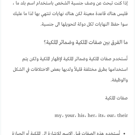
إذا كنت تبحث عن وصف جنسية الشخص باستخدام اسم بلد ما ،
فليس هناك قاعدة معينة لكن هناك نهايات تنتهي بها لذا ما عليك
سوا حفظ النهايات لكل دولة لتحويلها الى جنسية.
ما الفرق بين صفات الملكية وضمائر الملكية؟
تُستخدم صفات الملكية وضمائر الملكية لإظهار الملكية ولكن يتم
استخدامها بطرق مختلفة قليلاً ولديها بعض الاختلافات في الشكل
والوظيفة.
صفات الملكية
my، your، his، her، its، our، their
تُستخدم هذه الصفات قبل الاسم للإشارة إلى الملكية أو الحيازة