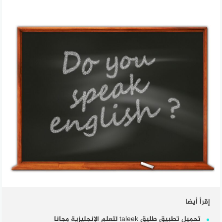
إقرأ أيضا
تحميل تطبيق طليق taleek لتعلم الإنجليزية مجانا