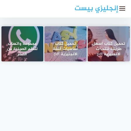
لتجاوز
إنجليزي بيست
لى
لمحتوى
تحميل كتاب اسهل
تحميل كتاب
مجموعة واتساب
طريقة لتتحدث
أساسيات اللغة
لتعلم الصينية من
الانجليزية pdf
الانجليزية pdf
الصفر