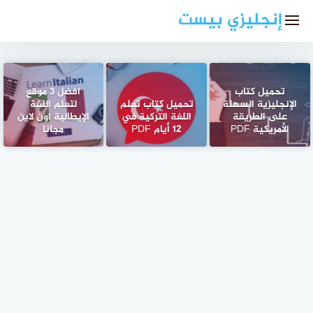
لتجاوز
إنجليزي بيست
لى
لمحتوى
تحميل كتاب
افضل 3 موقع
الإنجليزية السهلة
تحميل كتاب تعلم
لتعلم اللغة
على الطريقة
اللغة التركية في
الإيطالية اون لاين
الأمريكية PDF
12 أيام PDF
مجانا