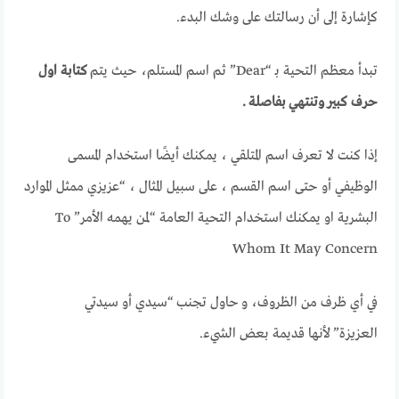
كإشارة إلى أن رسالتك على وشك البدء.
تبدأ معظم التحية بـ “Dear” ثم اسم المستلم، حيث يتم
كتابة اول
حرف كبير
وتنتهي بفاصلة
.
إذا كنت لا تعرف اسم المتلقي ، يمكنك أيضًا استخدام المسمى
الوظيفي أو حتى اسم القسم ، على سبيل المثال ، “عزيزي ممثل الموارد
البشرية او يمكنك استخدام التحية العامة “لمن يهمه الأمر” To
Whom It May Concern
في أي ظرف من الظروف، و حاول تجنب “سيدي أو سيدتي
العزيزة” لأنها قديمة بعض الشيء.