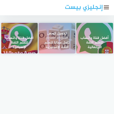
لتجاوز
إنجليزي بيست
لى
لمحتوى
تحميل كورس
أفضل قناة واتساب
power english
افضل قناة واتساب
لتعلم اللغة
كامل مجانا لتعلم
لتعلم اللغة
البرتغالية
اللغة الإنجليزية
الإسبانية