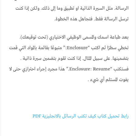
الرسالة. مثل السيرة الذاتية او تطبيق وما إلى ذلك. ولكن إذا كنت
ترسل الرسالة فقط. فتجاهل هذه الخطوة.
بعد طباعة اسمك والمسمى الوظيفي الاختياري (تحت توقيعك).
تخطي سطرًا ثم اكتب “Enclosure:” متبوعًا بقائمة بالمواد التي قمت
بتضمينها. على سبيل المثال. إذا كنت تقوم بتضمين سيرة ذاتية .
فستكتب “Enclosure: Resume.” هذا مجرد إجراء احترازي حتى لا
يفوت المستلم أي شيء .
رابط تحميل كتاب كيف تكتب الرسائل بالانجليزية PDF