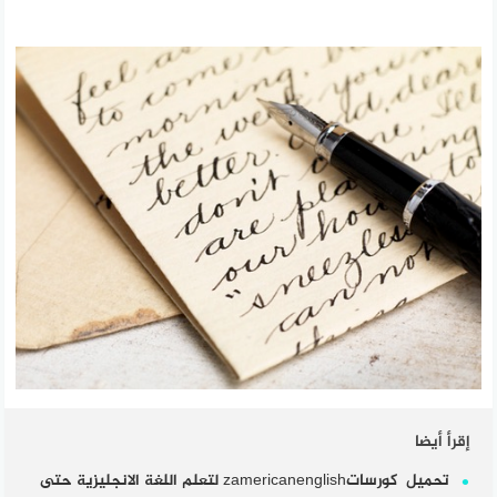
إقرأ أيضا
تحميل كورساتzamericanenglish لتعلم اللغة الانجليزية حتى