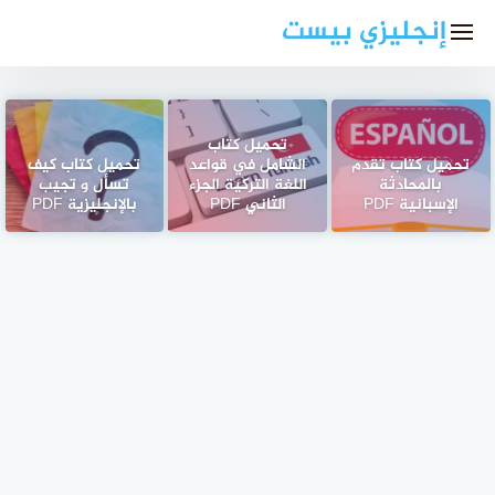
لتجاوز
إنجليزي بيست
لى
لمحتوى
تحميل كتاب
تحميل كتاب تقدم
الشامل في قواعد
تحميل كتاب كيف
بالمحادثة
اللغة التركية الجزء
تسأل و تجيب
الإسبانية PDF
الثاني PDF
بالإنجليزية PDF