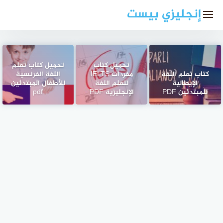
لتجاوز
إنجليزي بيست
لى
لمحتوى
تحميل كتاب
تحميل كتاب تعلم
كتاب تعلم اللغة
مفردات IELTS
اللغة الفرنسية
الإيطالية
لتعلم اللغة
للأطفال المبتدئين
للمبتدئين PDF
الإنجليزية PDF
pdf