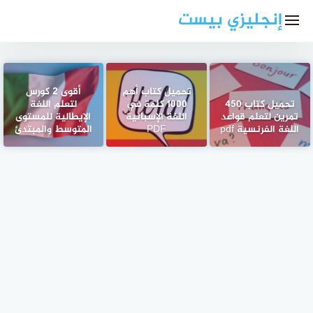
لتجاوز
إنجليزي بيست
لى
لمحتوى
تحميل كتاب أهم
أقوى 2 كورس
تحميل كتاب 450
1000 كلمة في
لتعلم اللغة
تمرين لتعلم قواعد
اللغة الإسبانية
الإيطالية للمستوى
اللغة الفرنسية pdf
PDF
المتوسط والمبتدئ